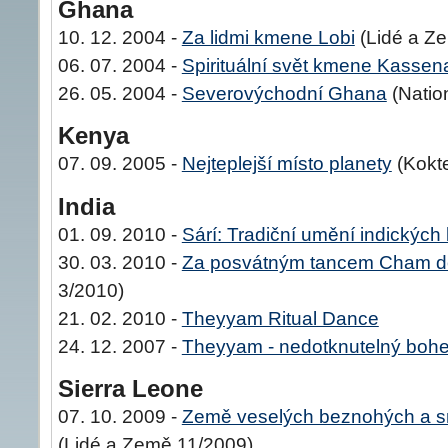
Ghana
10. 12. 2004 -
Za lidmi kmene Lobi
(Lidé a Z
06. 07. 2004 -
Spirituální svět kmene Kassen
26. 05. 2004 -
Severovýchodní Ghana
(Natio
Kenya
07. 09. 2005 -
Nejteplejší místo planety
(Kokte
India
01. 09. 2010 -
Sárí: Tradiční umění indických 
30. 03. 2010 -
Za posvátným tancem Cham d
3/2010)
21. 02. 2010 -
Theyyam Ritual Dance
24. 12. 2007 -
Theyyam - nedotknutelný boh
Sierra Leone
07. 10. 2009 -
Země veselých beznohých a s
(Lidé a Země 11/2009)