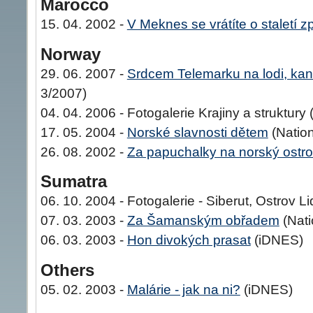
Marocco
15. 04. 2002 -
V Meknes se vrátíte o staletí z
Norway
29. 06. 2007 -
Srdcem Telemarku na lodi, kano
3/2007)
04. 04. 2006 - Fotogalerie Krajiny a struktury
17. 05. 2004 -
Norské slavnosti dětem
(Natio
26. 08. 2002 -
Za papuchalky na norský ostr
Sumatra
06. 10. 2004 - Fotogalerie - Siberut, Ostrov 
07. 03. 2003 -
Za Šamanským obřadem
(Nati
06. 03. 2003 -
Hon divokých prasat
(iDNES)
Others
05. 02. 2003 -
Malárie - jak na ni?
(iDNES)